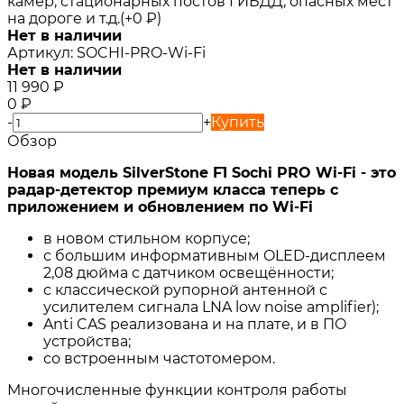
камер, стационарных постов ГИБДД, опасных мест
на дороге и т.д.(+
0
₽
)
Нет в наличии
Артикул:
SOCHI-PRO-Wi-Fi
Нет в наличии
11 990
₽
0
₽
-
+
Купить
Обзор
Новая модель
SilverStone F1 Sochi PRO Wi-Fi
- это
радар-детектор премиум класса теперь с
приложением и обновлением по Wi-Fi
в новом стильном корпусе;
с большим информативным OLED-дисплеем
2,08 дюйма с датчиком освещённости;
с классической рупорной антенной с
усилителем сигнала LNA low noise amplifier);
Anti CAS реализована и на плате, и в ПО
устройства;
со встроенным частотомером.
Многочисленные функции контроля работы