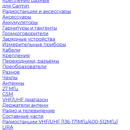
Крепления разные
для Garmin
Радиостанции и аксессуары
Аксессуары
Аккумуляторы
Гарнитуры и тангенты
Громкоговорители
Зарядные устройства
Измерительные приборы
Кабели
Крепления
Переходники, разъёмы
Преобразователи
Разное
Чехлы
Антенны
27 МГц
GSM
VHF/UHF диапазон
Держатели антенн
Радио и телевидение
Составные части
Радиостанции VHF/UHF [136-171МГц/400-512МГц]
LIRA