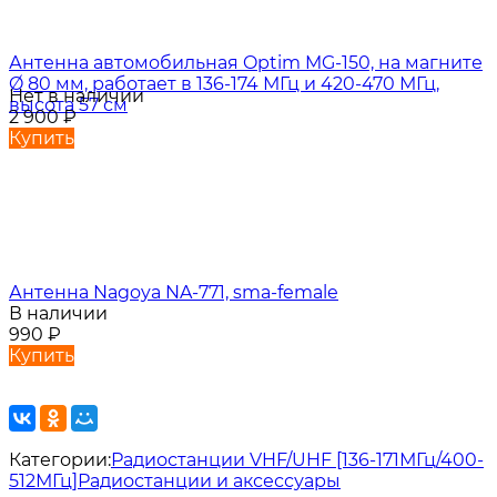
Антенна автомобильная Optim MG-150, на магните
Ø 80 мм, работает в 136-174 МГц и 420-470 МГц,
Нет в наличии
высота 57 см
2 900
₽
Купить
Антенна Nagoya NA-771, sma-female
В наличии
990
₽
Купить
Категории:
Радиостанции VHF/UHF [136-171МГц/400-
512МГц]
Радиостанции и аксессуары