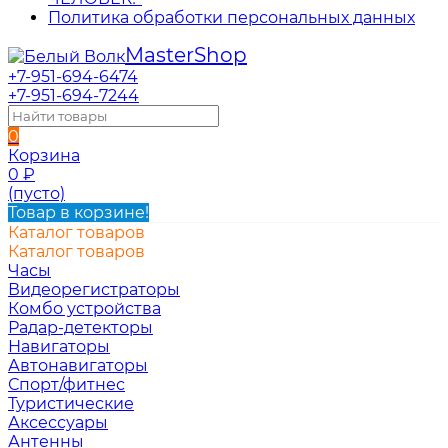
Политика обработки персональных данных
Master
Shop
+7-951-694-6474
+7-951-694-7244
0
Корзина
0
₽
(пусто)
Товар в корзине!
Каталог товаров
Каталог товаров
Часы
Видеорегистраторы
Комбо устройства
Радар-детекторы
Навигаторы
Автонавигаторы
Спорт/фитнес
Туристические
Аксессуары
Антенны