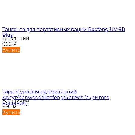
Тангента для портативных раций Baofeng UV-9R
Plus
В наличии
960
₽
Купить
Гарнитура для радиостанций
Аргут/Kenwood/Baofeng/Retevis (скрытого
В наличии
ношения)
650
₽
Купить