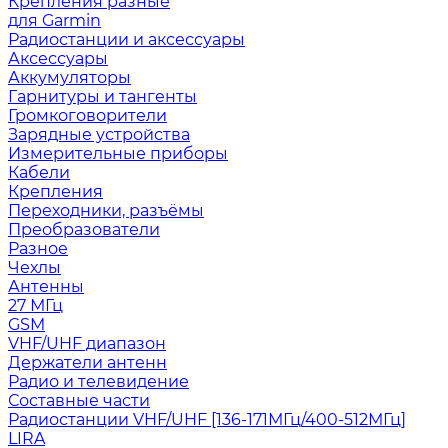
Крепления разные
для Garmin
Радиостанции и аксессуары
Аксессуары
Аккумуляторы
Гарнитуры и тангенты
Громкоговорители
Зарядные устройства
Измерительные приборы
Кабели
Крепления
Переходники, разъёмы
Преобразователи
Разное
Чехлы
Антенны
27 МГц
GSM
VHF/UHF диапазон
Держатели антенн
Радио и телевидение
Составные части
Радиостанции VHF/UHF [136-171МГц/400-512МГц]
LIRA