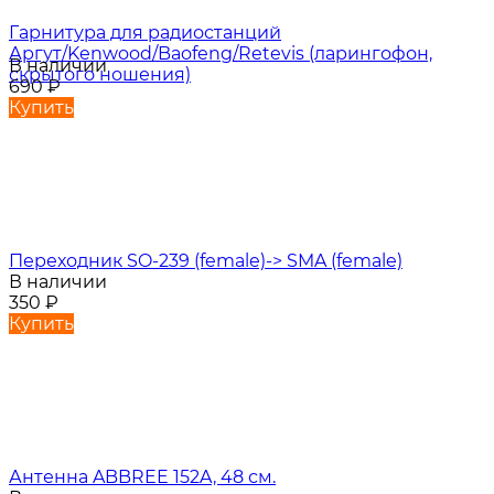
Гарнитура для радиостанций
Аргут/Kenwood/Baofeng/Retevis (ларингофон,
В наличии
скрытого ношения)
690
₽
Купить
Переходник SO-239 (female)-> SMA (female)
В наличии
350
₽
Купить
Антенна ABBREE 152A, 48 см.