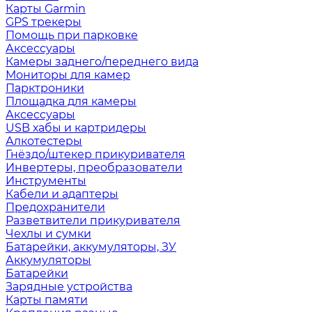
Карты Garmin
GPS трекеры
Помощь при парковке
Аксессуары
Камеры заднего/переднего вида
Мониторы для камер
Парктроники
Площадка для камеры
Аксессуары
USB хабы и картридеры
Алкотестеры
Гнёздо/штекер прикуривателя
Инвертеры, преобразователи
Инструменты
Кабели и адаптеры
Предохранители
Разветвители прикуривателя
Чехлы и сумки
Батарейки, аккумуляторы, ЗУ
Аккумуляторы
Батарейки
Зарядные устройства
Карты памяти